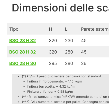
Dimensioni delle s
Tipo
H
L
Parete ester
BSO 23 H 32
320
230
45
BSO 28 H 32
320
280
45
BSO 28 H 30
295
280
26
(*) kg/m: il peso può variare per binari non standard.
finitura in fibrocemento: + 1,15 kg/m
finitura terracotta: + 4,32 kg/m
Finitura di fondo: + 0,58 kg/m
(**) R: resistenza termica (m².K/W) tenendo conto di un co
(***) PAL: numero di scatole per pallet. Consegna con cami