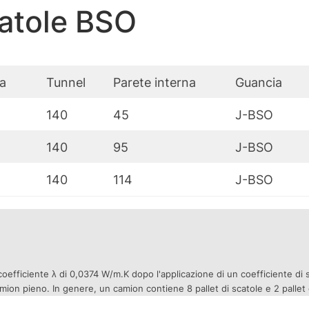
catole BSO
na
Tunnel
Parete interna
Guancia
140
45
J-BSO
140
95
J-BSO
140
114
J-BSO
efficiente λ di 0,0374 W/m.K dopo l'applicazione di un coefficiente di s
on pieno. In genere, un camion contiene 8 pallet di scatole e 2 pallet di