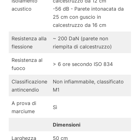
Isolamento
calcestruzzo da 12 cm
acustico
-56 dB - Parete intonacata da
25 cm con guscio in
calcestruzzo da 16 cm
Resistenza alla
~ 200 DaN (parete non
flessione
riempita di calcestruzzo)
Resistenza al
> 6 ore secondo ISO 834
fuoco
Classificazione
Non infiammabile, classificato
antincendio
M1
A prova di
Sì
marciume
Dimensioni
Larghezza
50 cm