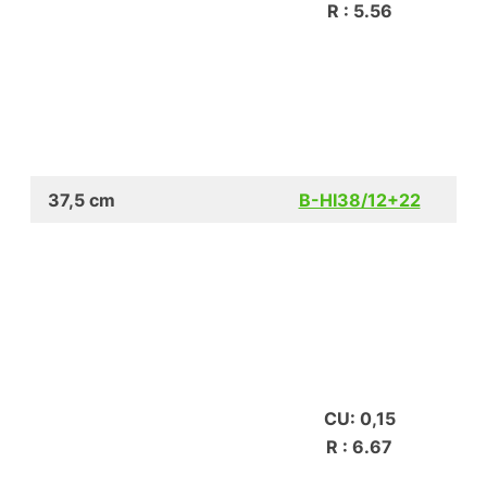
R : 5.56
37,5 cm
B-HI38/12+22
CU: 0,15
R : 6.67