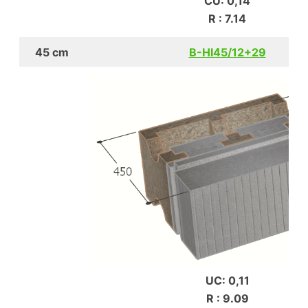
CU: 0,14
R : 7.14
45 cm
B-HI45/12+29
UC: 0,11
R : 9.09