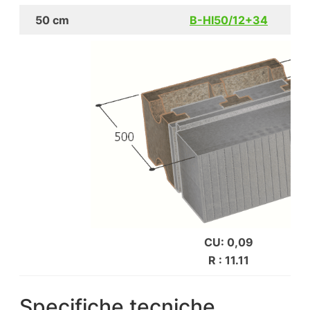
50 cm
B-HI50/12+34
CU: 0,09
R : 11.11
Specifiche tecniche