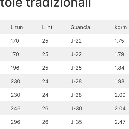
ole tradizionali
L tun
L int
Guancia
kg/m 
170
25
J-22
1.75
170
25
J-22
1.79
196
25
J-25
1.84
230
24
J-28
1.98
230
24
J-28
2.09
246
26
J-30
2.04
296
26
J-35
2.47