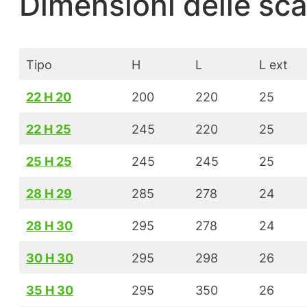
Dimensioni delle scat
Tipo
H
L
L ext
22 H 20
200
220
25
22 H 25
245
220
25
25 H 25
245
245
25
28 H 29
285
278
24
28 H 30
295
278
24
30 H 30
295
298
26
35 H 30
295
350
26