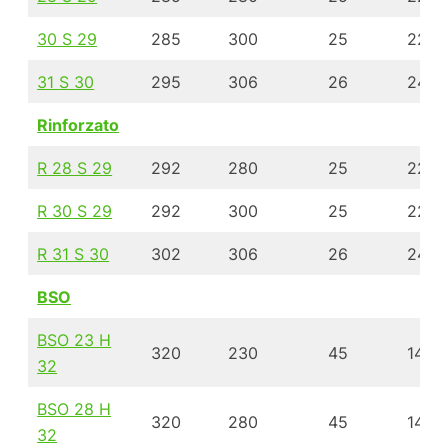
30 S 29
285
300
25
222
31 S 30
295
306
26
246
Rinforzato
R 28 S 29
292
280
25
222
R 30 S 29
292
300
25
222
R 31 S 30
302
306
26
246
BSO
BSO 23 H
320
230
45
140
32
BSO 28 H
320
280
45
140
32