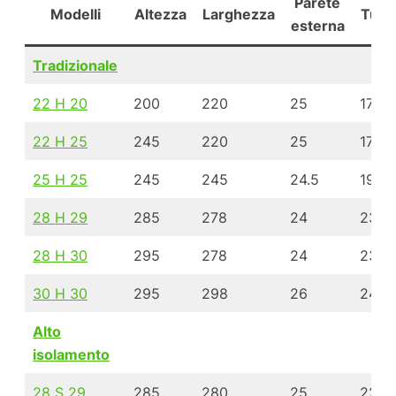
Parete
Modelli
Altezza
Larghezza
Tunn
esterna
Tradizionale
22 H 20
200
220
25
170
22 H 25
245
220
25
170
25 H 25
245
245
24.5
196
28 H 29
285
278
24
230
28 H 30
295
278
24
230
30 H 30
295
298
26
246
Alto
isolamento
28 S 29
285
280
25
222