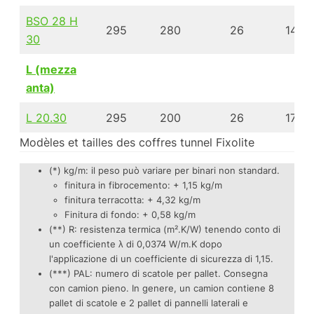
BSO 28 H
295
280
26
140
30
L (mezza
anta)
L 20.30
295
200
26
174
Modèles et tailles des coffres tunnel Fixolite
(*) kg/m: il peso può variare per binari non standard.
finitura in fibrocemento: + 1,15 kg/m
finitura terracotta: + 4,32 kg/m
Finitura di fondo: + 0,58 kg/m
(**) R: resistenza termica (m².K/W) tenendo conto di
un coefficiente λ di 0,0374 W/m.K dopo
l'applicazione di un coefficiente di sicurezza di 1,15.
(***) PAL: numero di scatole per pallet. Consegna
con camion pieno. In genere, un camion contiene 8
pallet di scatole e 2 pallet di pannelli laterali e