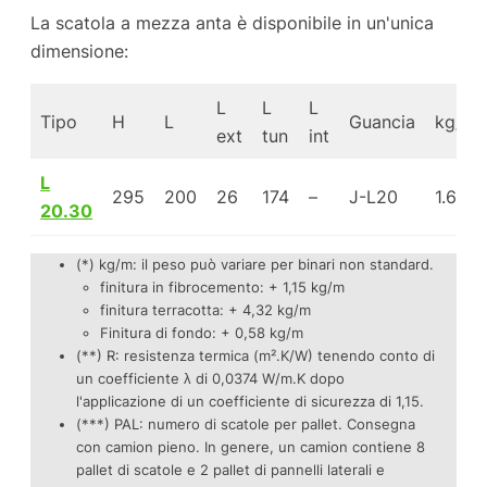
La scatola a mezza anta è disponibile in un'unica
dimensione:
L
L
L
Tipo
H
L
Guancia
kg/m
ext
tun
int
L
295
200
26
174
–
J-L20
1.61
20.30
(*) kg/m: il peso può variare per binari non standard.
finitura in fibrocemento: + 1,15 kg/m
finitura terracotta: + 4,32 kg/m
Finitura di fondo: + 0,58 kg/m
(**) R: resistenza termica (m².K/W) tenendo conto di
un coefficiente λ di 0,0374 W/m.K dopo
l'applicazione di un coefficiente di sicurezza di 1,15.
(***) PAL: numero di scatole per pallet. Consegna
con camion pieno. In genere, un camion contiene 8
pallet di scatole e 2 pallet di pannelli laterali e