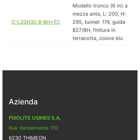
Modello tronco (6 m) a
mezza anta, L: 200, H:
C-L20H30 8-8H+TC
295, tunnel: 174, guida
827/8H, finitura in
terracotta, colore blu
Azienda
FIXOLITE USINES S.A.
Rue Vandervelde 170
6230 THIMEON