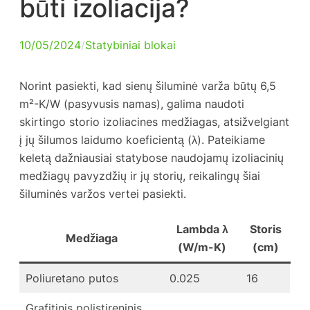
būti izoliacija?
10/05/2024
/
Statybiniai blokai
Norint pasiekti, kad sienų šiluminė varža būtų 6,5
m²-K/W (pasyvusis namas), galima naudoti
skirtingo storio izoliacines medžiagas, atsižvelgiant
į jų šilumos laidumo koeficientą (λ). Pateikiame
keletą dažniausiai statybose naudojamų izoliacinių
medžiagų pavyzdžių ir jų storių, reikalingų šiai
šiluminės varžos vertei pasiekti.
Lambda λ
Storis
Medžiaga
(W/m-K)
(cm)
Poliuretano putos
0.025
16
Grafitinis polistireninis