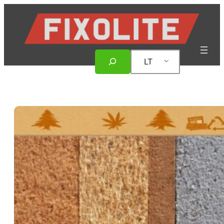
Eiti
prie
turinio
Paieška
LT