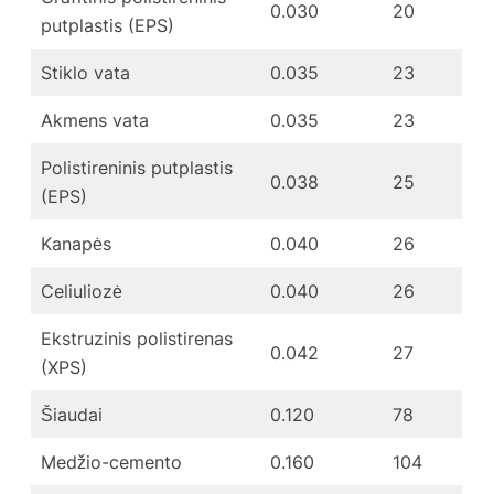
0.030
20
putplastis (EPS)
Stiklo vata
0.035
23
Akmens vata
0.035
23
Polistireninis putplastis
0.038
25
(EPS)
Kanapės
0.040
26
Celiuliozė
0.040
26
Ekstruzinis polistirenas
0.042
27
(XPS)
Šiaudai
0.120
78
Medžio-cemento
0.160
104