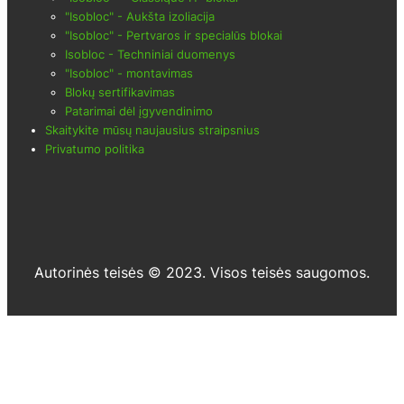
"Isobloc" - Aukšta izoliacija
"Isobloc" - Pertvaros ir specialūs blokai
Isobloc - Techniniai duomenys
"Isobloc" - montavimas
Blokų sertifikavimas
Patarimai dėl įgyvendinimo
Skaitykite mūsų naujausius straipsnius
Privatumo politika
Autorinės teisės © 2023. Visos teisės saugomos.