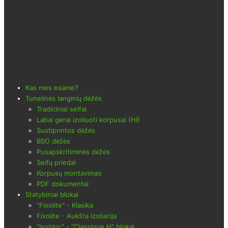
Kas mes esame?
Tunelinės langinių dėžės
Tradiciniai seifai
Labai gerai izoliuoti korpusai (HI)
Sustiprintos dėžės
BSO dėžės
Pusapskritiminės dėžės
Seifų priedai
Korpusų montavimas
PDF dokumentai
Statybiniai blokai
"Fixolite" - Klasika
Fixolite - Aukšta izoliacija
"Isobloc" - "Classique H" blokai