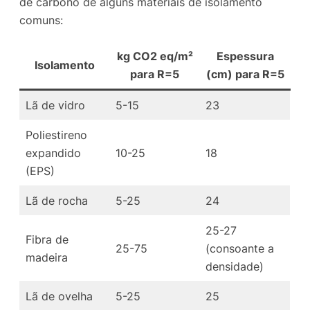
de carbono de alguns materiais de isolamento
comuns:
kg CO2 eq/m²
Espessura
Isolamento
para R=5
(cm) para R=5
Lã de vidro
5-15
23
Poliestireno
expandido
10-25
18
(EPS)
Lã de rocha
5-25
24
25-27
Fibra de
25-75
(consoante a
madeira
densidade)
Lã de ovelha
5-25
25