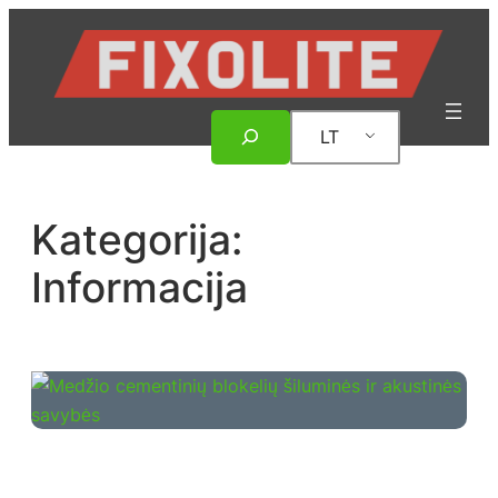
Eiti
prie
turinio
Paieška
LT
Kategorija:
Informacija