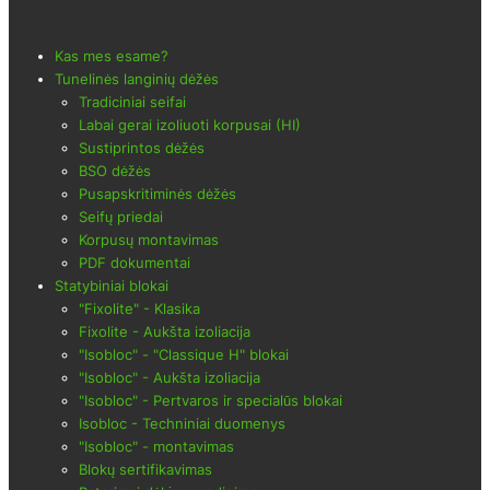
Kas mes esame?
Tunelinės langinių dėžės
Tradiciniai seifai
Labai gerai izoliuoti korpusai (HI)
Sustiprintos dėžės
BSO dėžės
Pusapskritiminės dėžės
Seifų priedai
Korpusų montavimas
PDF dokumentai
Statybiniai blokai
"Fixolite" - Klasika
Fixolite - Aukšta izoliacija
"Isobloc" - "Classique H" blokai
"Isobloc" - Aukšta izoliacija
"Isobloc" - Pertvaros ir specialūs blokai
Isobloc - Techniniai duomenys
"Isobloc" - montavimas
Blokų sertifikavimas