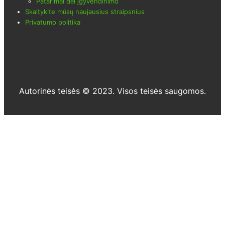
Patarimai dėl įgyvendinimo
Skaitykite mūsų naujausius straipsnius
Privatumo politika
Autorinės teisės © 2023. Visos teisės saugomos.